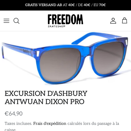
Passer
GRATIS VERSAND AB
AT
40€
/ DE
40€
/ EU
70€
au
contenu
SKATEBOARD
T-SHIRTS
BONNETS
SALE SKATEBOARD
ACCESSOIRES
SWEATS A CAPUCHE
CASQUETTES ET CHAPEAUX
SALE BEKLEIDUNG
PLANCHES COMPLÈTES
MANCHE LONGUE
CHAUSSETTES
SALE ACCESSORIES
VÊTEMENTS DE PROTECTION
VESTES
SEMELLES
SALE SKATE SCHUHE
SWEAT-SHIRTS
DES LUNETTES DE SOLEIL
EXCURSION D'ASHBURY
CHEMISES
SACS À DOS ET SACS
ANTWUAN DIXON PRO
PANTALON
CEINTURE
€64,90
Taxes incluses.
Frais d'expédition
calculés lors du passage à la
SHORTS
PIÈCES JUSTIFICATIVES
caisse.