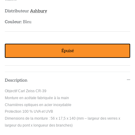
POLO
AUTOCOLLANTS
Distributeur
Ashbury
Couleur:
Bleu
DIVERS ACCESSOIRES
Épuisé
Description
Objectif Carl Zeiss CR-39
Monture en acétate fabriquée à la main
Charnières optiques en acier inoxydable
Protection 100 % UVA et UVB
Dimensions de la monture : 56 x 17,5 x 140 (mm – largeur des verres x
largeur du pont x longueur des branches)