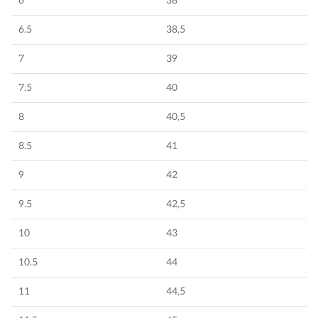
6
38
POLOS
STICKER
6.5
38,5
DIVERSE ACCESSORIES
7
39
7.5
40
8
40,5
8.5
41
9
42
9.5
42,5
10
43
10.5
44
11
44,5