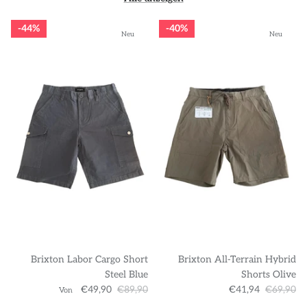
44%
40%
Neu
Neu
Brixton Labor Cargo Short
Brixton All-Terrain Hybrid
Steel Blue
Shorts Olive
€49,90
€89,90
€41,94
€69,90
Von