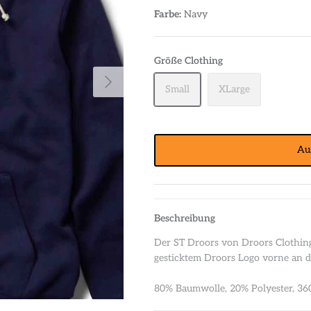
Farbe:
Navy
Größe Clothing
Small
XLarge
Au
Beschreibung
Der ST Droors von Droors Clothing
gesticktem Droors Logo vorne an d
80% Baumwolle, 20% Polyester, 3