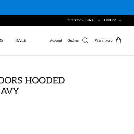
Währung
Sprache
Österreich (EUR €)
Deutsch
DS
SALE
Account
Suchen
Warenkorb
ROORS HOODED
NAVY