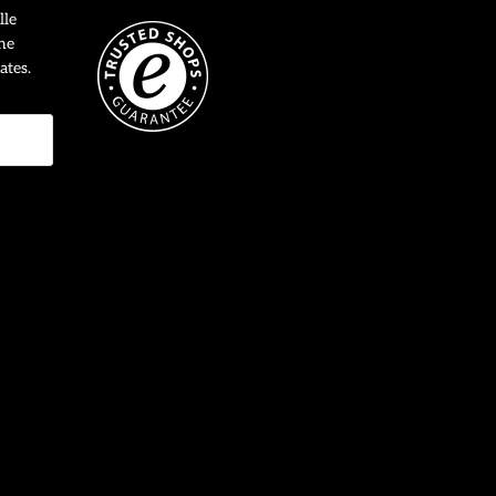
lle
ne
ates.