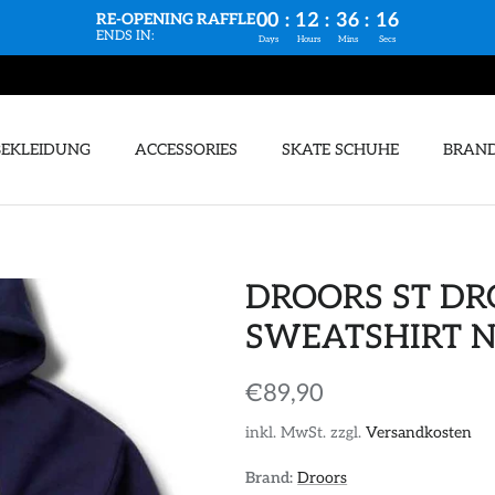
00
:
12
:
36
:
15
RE-OPENING RAFFLE
ENDS IN:
Days
Hours
Mins
Secs
BEKLEIDUNG
ACCESSORIES
SKATE SCHUHE
BRAN
DROORS ST D
SWEATSHIRT 
€89,90
inkl. MwSt. zzgl.
Versandkosten
Brand:
Droors