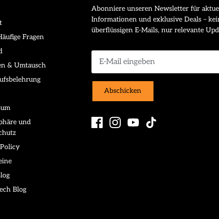
Abonniere unseren Newsletter für aktue
Informationen und exklusive Deals – kei
t
überflüssigen E-Mails, nur relevante Upd
äufige Fragen
d
en & Umtausch
ufsbelehrung
Abschicken
sum
sphäre und
chutz
Policy
eine
log
ech Blog