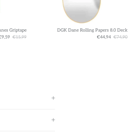
nnes Griptape
DGK Dane Rolling Papers 8.0 Deck
€9,59
€15,99
€44,94
€74,90