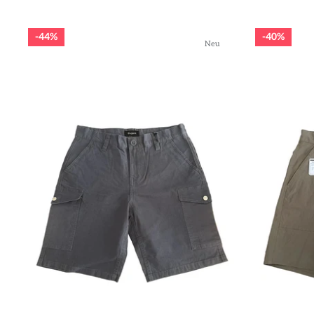
44%
40%
Neu