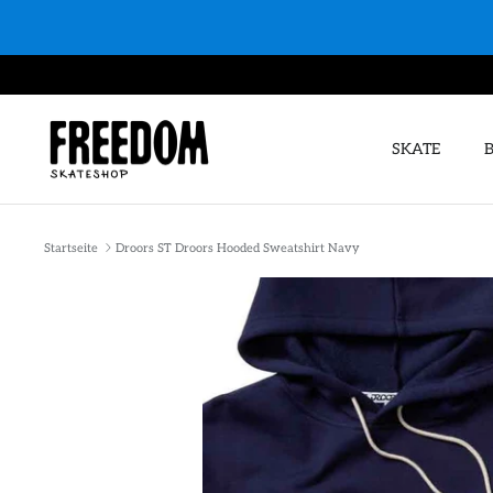
Direkt
zum
Inhalt
SKATE
Startseite
Droors ST Droors Hooded Sweatshirt Navy