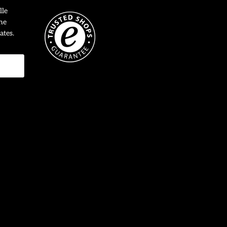
lle
ne
ates.