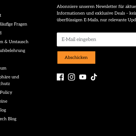
Abonniere unseren Newsletter für aktue
Informationen und exklusive Deals – kei
t
überflüssigen E-Mails, nur relevante Upd
äufige Fragen
d
en & Umtausch
ufsbelehrung
Abschicken
sum
sphäre und
chutz
Policy
eine
log
ech Blog