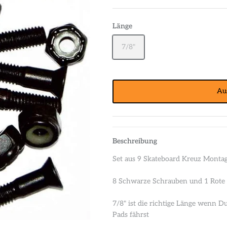
Länge
7/8"
Au
Beschreibung
Set aus 9 Skateboard Kreuz Monta
8 Schwarze Schrauben und 1 Rote 
7/8" ist die richtige Länge wenn 
Pads fährst