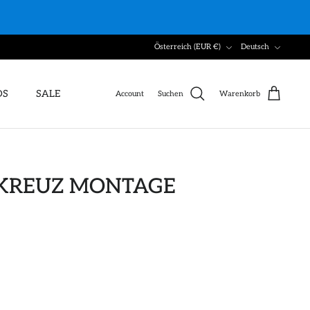
Währung
Sprache
Österreich (EUR €)
Deutsch
DS
SALE
Account
Suchen
Warenkorb
 KREUZ MONTAGE