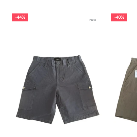
44%
40%
Neu