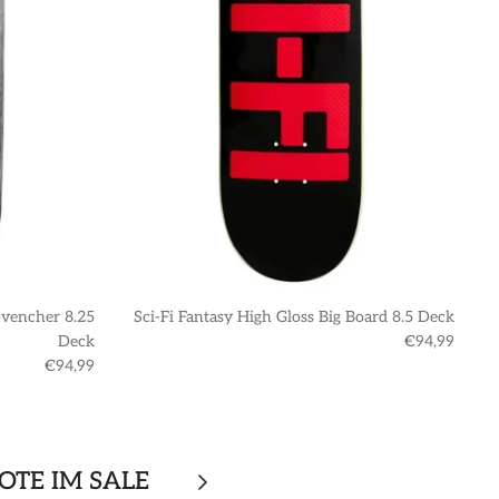
ovencher 8.25
Sci-Fi Fantasy High Gloss Big Board 8.5 Deck
S
Deck
€94,99
€94,99
OTE IM SALE