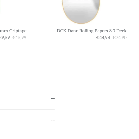
nnes Griptape
DGK Dane Rolling Papers 8.0 Deck
€9,59
€15,99
€44,94
€74,90