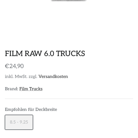
POLOS
STICKER
DIVERSE ACCESSORIES
FILM RAW 6.0 TRUCKS
€24,90
inkl. MwSt. zzgl.
Versandkosten
Brand:
Film Trucks
Empfohlen für Deckbreite
8.5 - 9.25