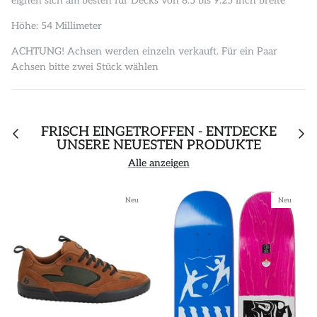
eignen sich am besten für Decks von 8.5 bis 9.25 Inch breite
Höhe: 54 Millimeter
ACHTUNG! Achsen werden einzeln verkauft. Für ein Paar
Achsen bitte zwei Stück wählen
FRISCH EINGETROFFEN - ENTDECKE
UNSERE NEUESTEN PRODUKTE
Alle anzeigen
Neu
Neu