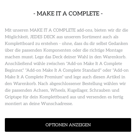
- MAKE IT A COMPLETE -
Mit unseren MAKE IT A COMPLETE add-ons, bieten wir dir die
Möglichkeit, JEDES DECK aus unserem Sortiment auch als
Komplettboard zu erstehen - ohne, dass du dir selbst Gedanken
über die passenden Komponenten oder die richtige Montage
machen musst. Lege das Deck deiner Wahl in den Warenkorb.
Anschließend wähle zwischen "Add-on Make It A Complete
Beginner," "Add-on Make It A Complete Standard" oder "Add-on
Make It A Complete Premium" und lege auch diesen Artikel in
den Warenkorb. Nach abgeschlossener Bestellung wählen wir
die passenden Achsen, Wheels, Kugellager, Schrauben und
Griptape für dein Komplettboard aus und versenden es fertig
montiert an deine Wunschadresse.
OPTIONEN ANZEIGEN