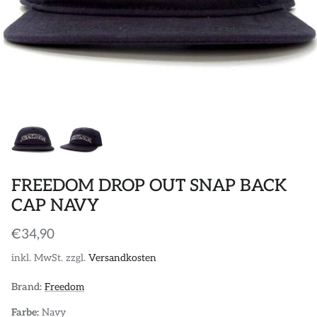
POLOS
STICKER
DIVERSE ACCESSORIES
FREEDOM DROP OUT SNAP BACK
CAP NAVY
€34,90
inkl. MwSt. zzgl.
Versandkosten
Brand:
Freedom
Farbe:
Navy