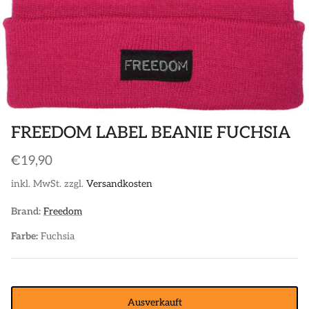
POLOS
STICKER
DIVERSE ACCESSORIES
FREEDOM LABEL BEANIE FUCHSIA
€19,90
inkl. MwSt. zzgl.
Versandkosten
Brand:
Freedom
Farbe:
Fuchsia
Ausverkauft