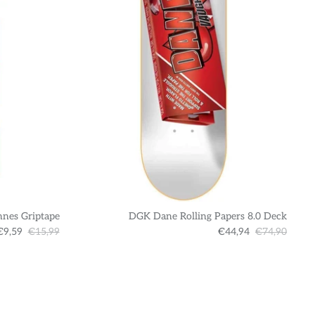
nnes Griptape
DGK Dane Rolling Papers 8.0 Deck
€9,59
€15,99
€44,94
€74,90