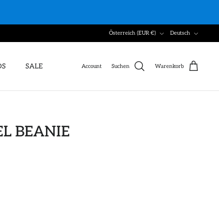
Währung
Sprache
Österreich (EUR €)
Deutsch
DS
SALE
Account
Suchen
Warenkorb
L BEANIE