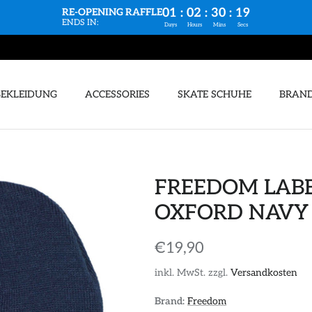
01
:
02
:
30
:
18
RE-OPENING RAFFLE
ENDS IN:
Days
Hours
Mins
Secs
BEKLEIDUNG
ACCESSORIES
SKATE SCHUHE
BRAN
FREEDOM LABE
OXFORD NAVY
€19,90
inkl. MwSt. zzgl.
Versandkosten
Brand:
Freedom