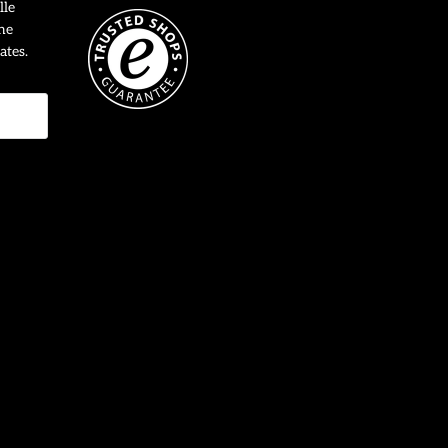
lle
ne
ates.