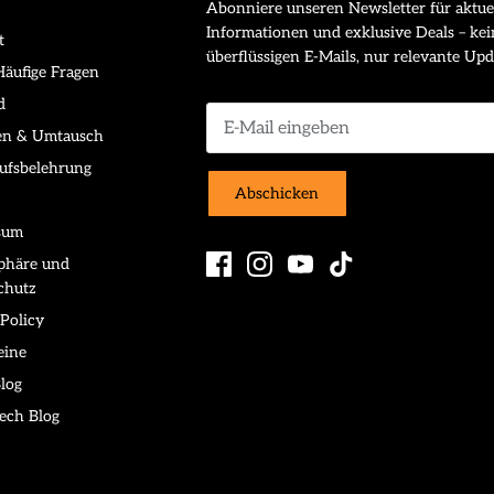
Abonniere unseren Newsletter für aktue
Informationen und exklusive Deals – kei
t
überflüssigen E-Mails, nur relevante Upd
äufige Fragen
d
en & Umtausch
ufsbelehrung
Abschicken
sum
sphäre und
chutz
Policy
eine
log
ech Blog