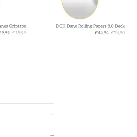
nnes Griptape
DGK Dane Rolling Papers 8.0 Deck
€9,59
€15,99
€44,94
€74,90