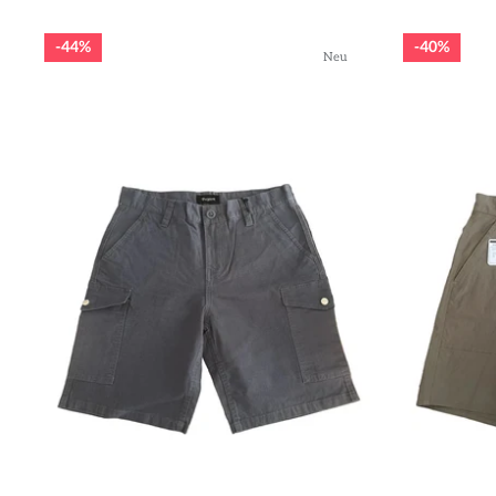
44%
40%
Neu