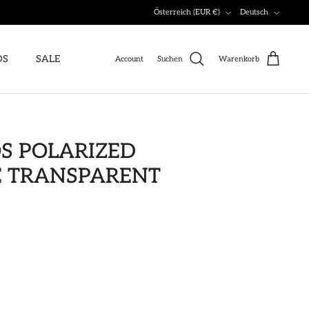
Währung
Sprache
Österreich (EUR €)
Deutsch
DS
SALE
Account
Suchen
Warenkorb
S POLARIZED
E TRANSPARENT