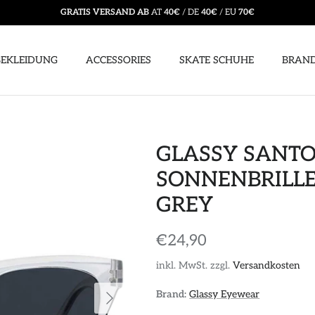
GRATIS VERSAND AB
AT
40€
/ DE
40€
/ EU
70€
BEKLEIDUNG
ACCESSORIES
SKATE SCHUHE
BRAN
GLASSY SANTO
SONNENBRILL
GREY
€24,90
inkl. MwSt. zzgl.
Versandkosten
Brand:
Glassy Eyewear