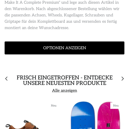
Make It A Complete Premium" und lege auch diesen Artikel in
den Warenkorb. Nach abgeschlossener Bestellung wählen wir
die passenden Achsen, Wheels, Kugellager, Schrauben und
Griptape für dein Komplettboard aus und versenden es fertig
montiert an deine Wunschadresse.
OPTIONEN ANZEIGEN
FRISCH EINGETROFFEN - ENTDECKE
UNSERE NEUESTEN PRODUKTE
Alle anzeigen
Neu
Neu