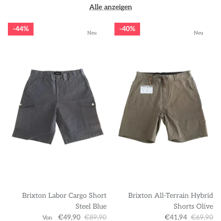
Alle anzeigen
44%
40%
Neu
Neu
Brixton Labor Cargo Short
Brixton All-Terrain Hybrid
Steel Blue
Shorts Olive
€49,90
€89,90
€41,94
€69,90
Von