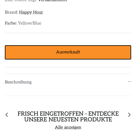
POLOS
STICKER
Brand:
Happy Hour
DIVERSE ACCESSORIES
Farbe:
Yellow/Blue
Ausverkauft
Beschreibung
FRISCH EINGETROFFEN - ENTDECKE
UNSERE NEUESTEN PRODUKTE
Alle anzeigen