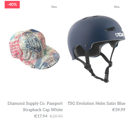
40%
Neu
Neu
Diamond Supply Co. Passport
TSG Evolution Helm Satin Blue
Strapback Cap White
€59,99
€17,94
€29,90