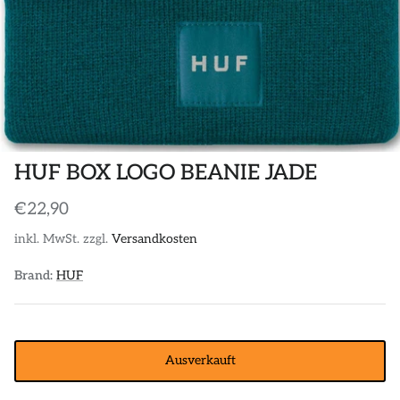
POLOS
STICKER
DIVERSE ACCESSORIES
HUF BOX LOGO BEANIE JADE
€22,90
inkl. MwSt. zzgl.
Versandkosten
Brand:
HUF
Ausverkauft