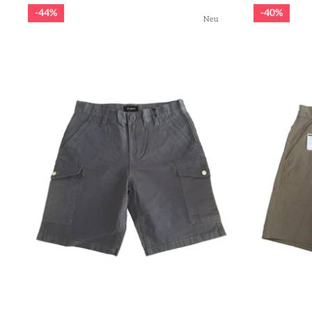
44%
40%
Neu