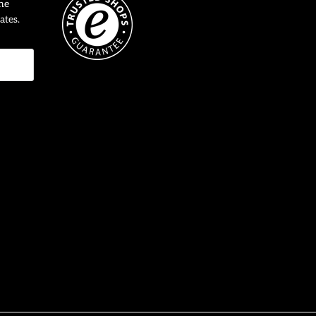
ne
ates.