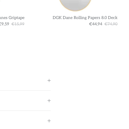
nnes Griptape
DGK Dane Rolling Papers 8.0 Deck
€9,59
€15,99
€44,94
€74,90