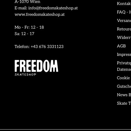
A-1070 Wien
Kontak
E-mail: info@freedomskateshop.at
FAQ - H
www.freedomskateshop.at
Versan
Mo - Fr: 12 - 18
Retour
Sa: 12 - 17
Widerr
AGB
Telefon: +43 676 3331123
Impres
Privat
Datens
Cookie 
Gutsch
News B
Skate T