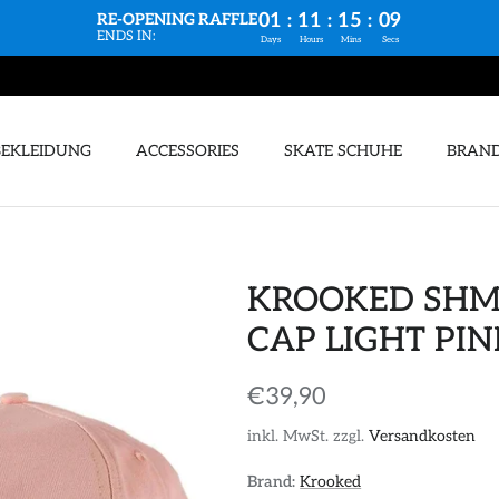
01
:
11
:
15
:
08
RE-OPENING RAFFLE
ENDS IN:
Days
Hours
Mins
Secs
BEKLEIDUNG
ACCESSORIES
SKATE SCHUHE
BRAN
KROOKED SHM
CAP LIGHT PIN
€39,90
inkl. MwSt. zzgl.
Versandkosten
Brand:
Krooked