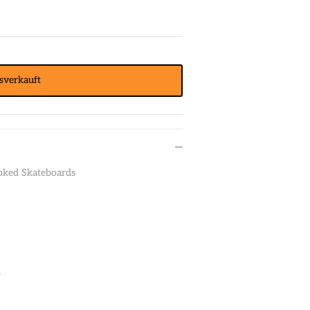
sverkauft
oked Skateboards
s