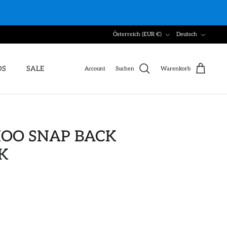
Währung
Sprache
Österreich (EUR €)
Deutsch
DS
SALE
Account
Suchen
Warenkorb
OO SNAP BACK
K