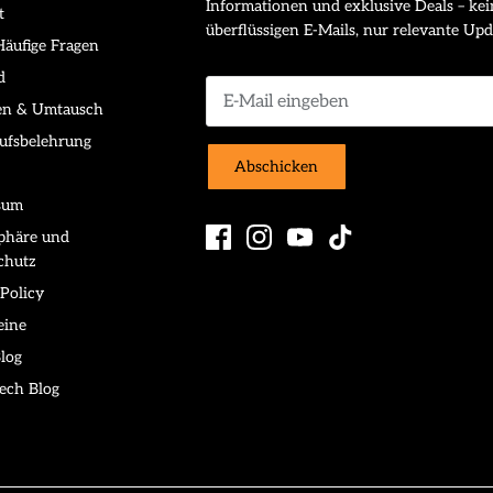
Informationen und exklusive Deals – kei
t
überflüssigen E-Mails, nur relevante Upd
äufige Fragen
d
en & Umtausch
ufsbelehrung
Abschicken
sum
sphäre und
chutz
Policy
eine
log
ech Blog