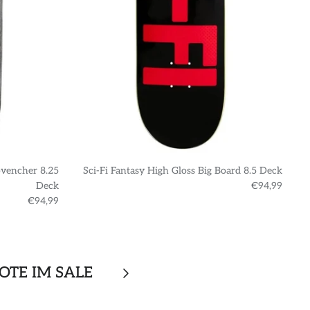
ovencher 8.25
Sci-Fi Fantasy High Gloss Big Board 8.5 Deck
S
Deck
€94,99
€94,99
OTE IM SALE