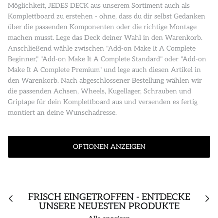
Möglichkeit, JEDES DECK aus unserem Sortiment auch als
Komplettboard zu erstehen - ohne, dass du dir selbst Gedanken
über die passenden Komponenten oder die richtige Montage
machen musst. Lege das Deck deiner Wahl in den Warenkorb.
Anschließend wähle zwischen "Add-on Make It A Complete
Beginner," "Add-on Make It A Complete Standard" oder "Add-on
Make It A Complete Premium" und lege auch diesen Artikel in
den Warenkorb. Nach abgeschlossener Bestellung wählen wir
die passenden Achsen, Wheels, Kugellager, Schrauben und
Griptape für dein Komplettboard aus und versenden es fertig
montiert an deine Wunschadresse.
OPTIONEN ANZEIGEN
FRISCH EINGETROFFEN - ENTDECKE
UNSERE NEUESTEN PRODUKTE