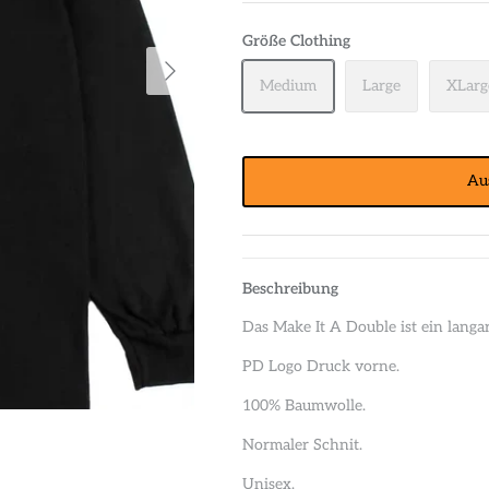
Größe Clothing
Medium
Large
XLarg
Au
Beschreibung
Das Make It A Double ist ein langa
PD Logo Druck vorne.
100% Baumwolle.
Normaler Schnit.
Unisex.