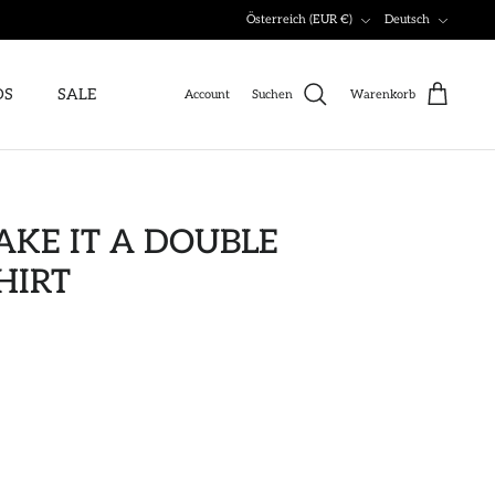
Währung
Sprache
Österreich (EUR €)
Deutsch
DS
SALE
Account
Suchen
Warenkorb
AKE IT A DOUBLE
HIRT