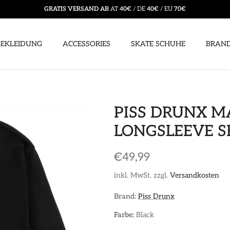
GRATIS VERSAND AB
AT
40€
/ DE
40€
/ EU
70€
BEKLEIDUNG
ACCESSORIES
SKATE SCHUHE
BRAN
PISS DRUNX M
LONGSLEEVE S
€49,99
inkl. MwSt. zzgl.
Versandkosten
Brand:
Piss Drunx
Farbe:
Black