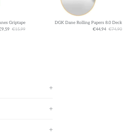
nnes Griptape
DGK Dane Rolling Papers 8.0 Deck
€9,59
€15,99
€44,94
€74,90