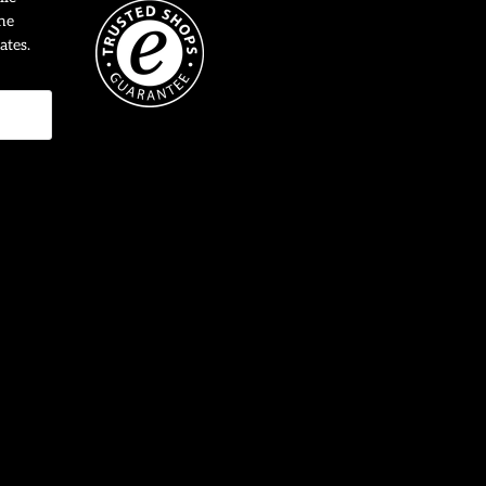
ne
ates.