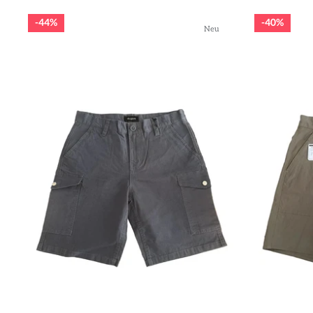
44%
40%
Neu