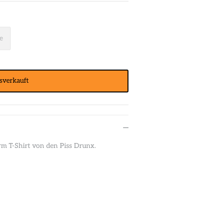
e
sverkauft
rm T-Shirt von den Piss Drunx.