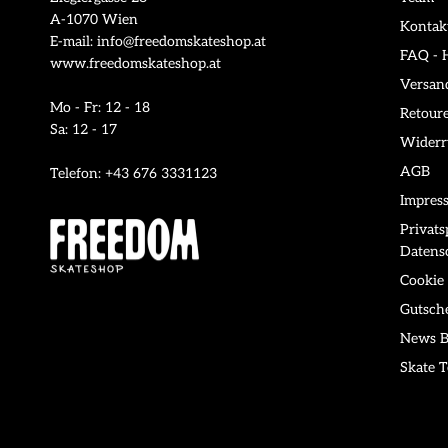
A-1070 Wien
Kontak
E-mail: info@freedomskateshop.at
FAQ - H
www.freedomskateshop.at
Versan
Mo - Fr: 12 - 18
Retour
Sa: 12 - 17
Widerr
AGB
Telefon: +43 676 3331123
Impres
Privat
Datens
Cookie 
Gutsch
News B
Skate T