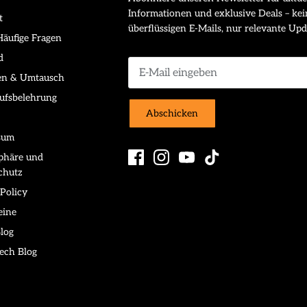
Informationen und exklusive Deals – kei
t
überflüssigen E-Mails, nur relevante Upd
äufige Fragen
d
en & Umtausch
ufsbelehrung
Abschicken
sum
sphäre und
chutz
Policy
eine
log
ech Blog