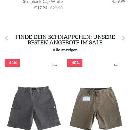
Strapback Cap White
€59,99
€17,94
€29,90
FINDE DEIN SCHNÄPPCHEN: UNSERE
BESTEN ANGEBOTE IM SALE
Alle anzeigen
44%
40%
Neu
Neu