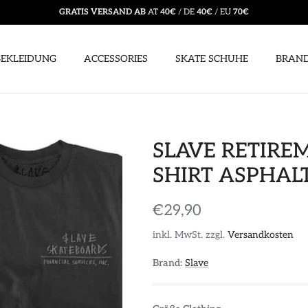
GRATIS VERSAND AB
AT
40€
/ DE
40€
/ EU
70€
BEKLEIDUNG
ACCESSORIES
SKATE SCHUHE
BRAN
SLAVE RETIREM
SHIRT ASPHAL
€29,90
inkl. MwSt. zzgl.
Versandkosten
Brand:
Slave