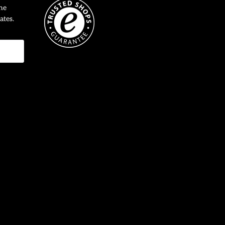
ne
ates.