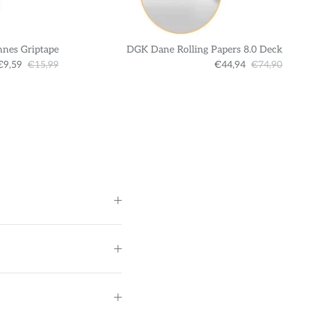
nnes Griptape
DGK Dane Rolling Papers 8.0 Deck
€9,59
€15,99
€44,94
€74,90