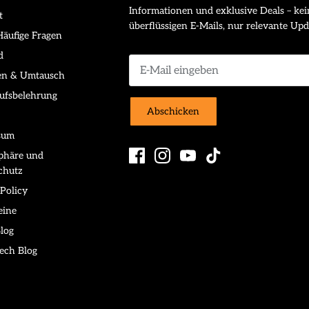
Informationen und exklusive Deals – kei
t
überflüssigen E-Mails, nur relevante Upd
äufige Fragen
d
en & Umtausch
ufsbelehrung
Abschicken
sum
sphäre und
chutz
Policy
eine
log
ech Blog