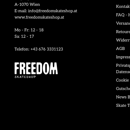
A-1070 Wien
Kontak
E-mail: info@freedomskateshop.at
FAQ - H
www.freedomskateshop.at
Versan
Mo - Fr: 12 - 18
Retour
Sa: 12 - 17
Widerr
AGB
Telefon: +43 676 3331123
Impres
Privat
Datens
Cookie 
Gutsch
News B
Skate T