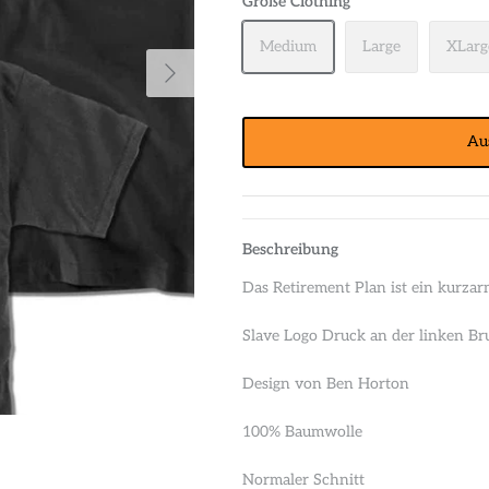
Größe Clothing
Medium
Large
XLarg
Au
Beschreibung
Das Retirement Plan ist ein kurzar
Slave Logo Druck an der linken Br
Design von Ben Horton
100% Baumwolle
Normaler Schnitt