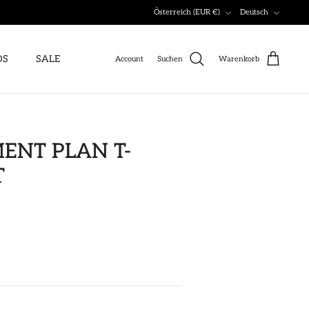
Währung
Sprache
Österreich (EUR €)
Deutsch
DS
SALE
Account
Suchen
Warenkorb
ENT PLAN T-
T