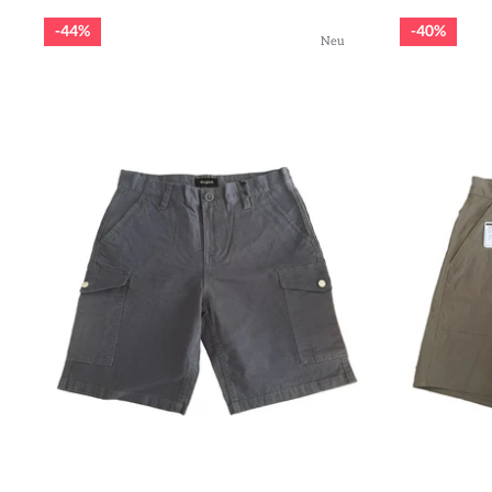
44%
40%
Neu