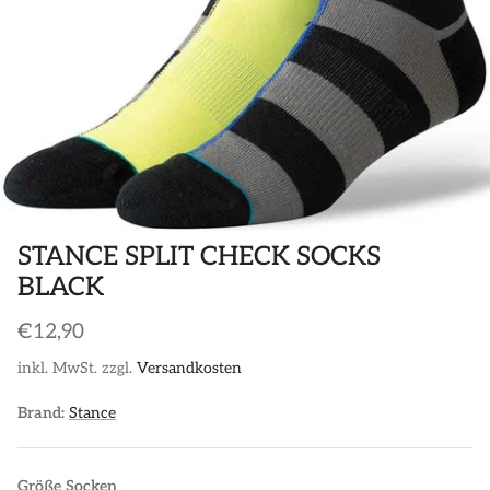
POLOS
STICKER
DIVERSE ACCESSORIES
STANCE SPLIT CHECK SOCKS
BLACK
€12,90
inkl. MwSt. zzgl.
Versandkosten
Brand:
Stance
Größe Socken