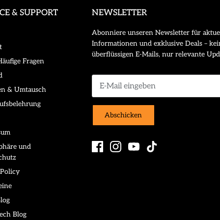
ICE & SUPPORT
NEWSLETTER
Abonniere unseren Newsletter für aktue
Informationen und exklusive Deals – kei
t
überflüssigen E-Mails, nur relevante Upd
äufige Fragen
d
en & Umtausch
ufsbelehrung
Abschicken
sum
sphäre und
chutz
Policy
eine
log
ech Blog