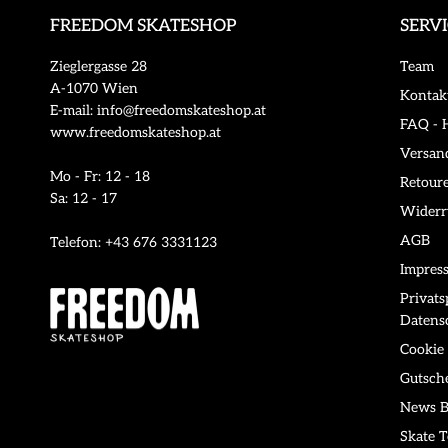
FREEDOM SKATESHOP
SERV
Zieglergasse 28
Team
A-1070 Wien
Kontak
E-mail: info@freedomskateshop.at
FAQ - H
www.freedomskateshop.at
Versan
Mo - Fr: 12 - 18
Retour
Sa: 12 - 17
Widerr
AGB
Telefon: +43 676 3331123
Impres
Privat
Datens
Cookie 
Gutsch
News B
Skate T