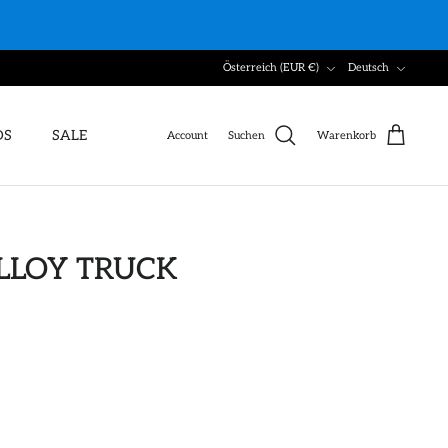
Währung
Sprache
Österreich (EUR €)
Deutsch
DS
SALE
Account
Suchen
Warenkorb
ALLOY TRUCK