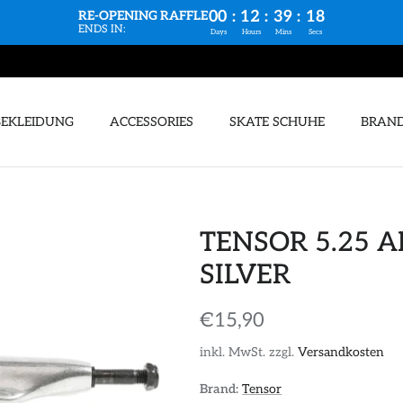
00
:
12
:
39
:
17
RE-OPENING RAFFLE
ENDS IN:
Days
Hours
Mins
Secs
BEKLEIDUNG
ACCESSORIES
SKATE SCHUHE
BRAN
TENSOR 5.25 
SILVER
€15,90
inkl. MwSt. zzgl.
Versandkosten
Brand:
Tensor