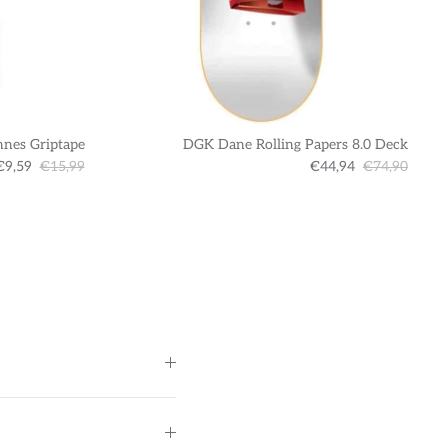
nnes Griptape
DGK Dane Rolling Papers 8.0 Deck
€9,59
€15,99
€44,94
€74,90