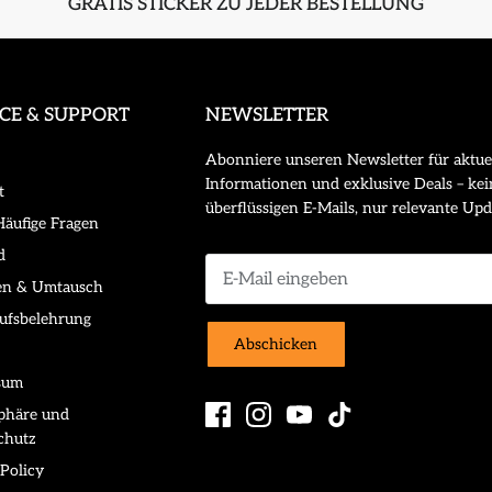
GRATIS STICKER ZU JEDER BESTELLUNG
ICE & SUPPORT
NEWSLETTER
Abonniere unseren Newsletter für aktue
Informationen und exklusive Deals – kei
t
überflüssigen E-Mails, nur relevante Upd
äufige Fragen
d
en & Umtausch
ufsbelehrung
Abschicken
sum
sphäre und
chutz
Policy