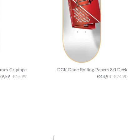
nnes Griptape
DGK Dane Rolling Papers 8.0 Deck
€9,59
€15,99
€44,94
€74,90