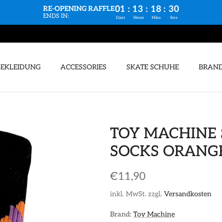
01
:
13
:
18
:
29
RE-OPENING RAFFLE
ENDS IN:
Days
Hours
Mins
Secs
BEKLEIDUNG
ACCESSORIES
SKATE SCHUHE
BRAN
TOY MACHINE 
SOCKS ORANG
€11,90
inkl. MwSt. zzgl.
Versandkosten
Brand:
Toy Machine