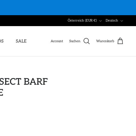
Währung
Sprache
Österreich (EUR €)
Deutsch
DS
SALE
Account
Suchen
Warenkorb
SECT BARF
E