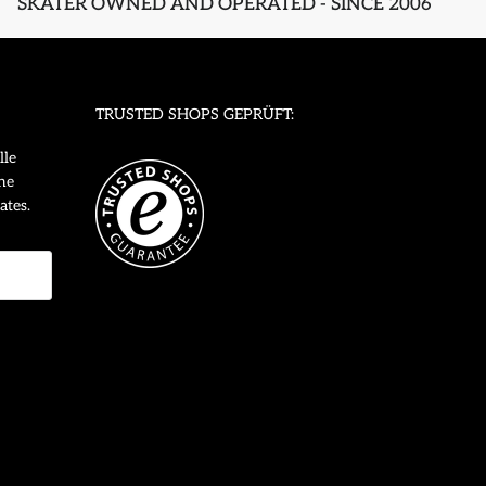
SKATER OWNED AND OPERATED - SINCE 2006
TRUSTED SHOPS GEPRÜFT:
lle
ne
ates.