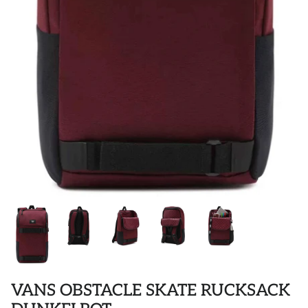
POLOS
STICKER
DIVERSE ACCESSORIES
VANS OBSTACLE SKATE RUCKSACK