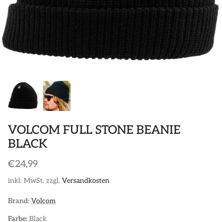
POLOS
STICKER
DIVERSE ACCESSORIES
VOLCOM FULL STONE BEANIE
BLACK
€24,99
inkl. MwSt. zzgl.
Versandkosten
Brand:
Volcom
Farbe:
Black