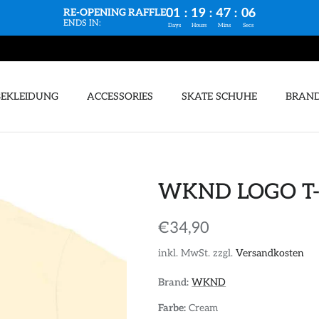
01
:
19
:
47
:
05
RE-OPENING RAFFLE
ENDS IN:
Days
Hours
Mins
Secs
BEKLEIDUNG
ACCESSORIES
SKATE SCHUHE
BRAN
WKND LOGO T
€34,90
inkl. MwSt. zzgl.
Versandkosten
Brand:
WKND
Farbe:
Cream