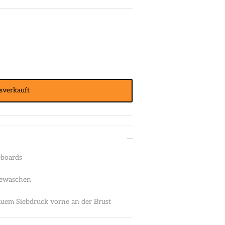
sverkauft
eboards
ewaschen
auem Siebdruck vorne an der Brust