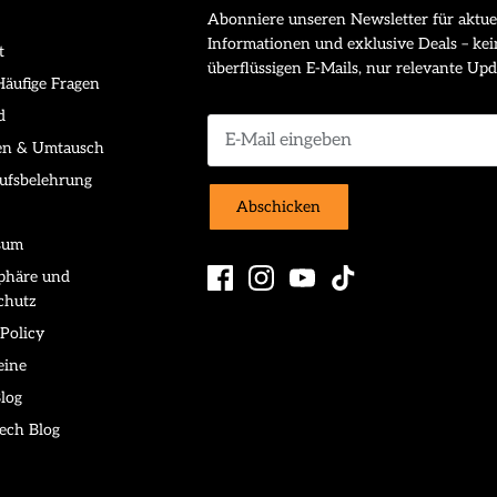
Abonniere unseren Newsletter für aktue
Informationen und exklusive Deals – kei
t
überflüssigen E-Mails, nur relevante Upd
äufige Fragen
d
en & Umtausch
ufsbelehrung
Abschicken
sum
sphäre und
chutz
Policy
eine
log
ech Blog