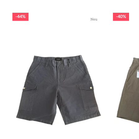
44%
40%
Neu