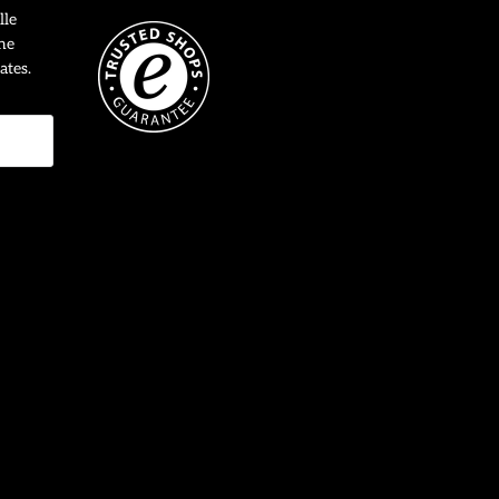
lle
ne
ates.