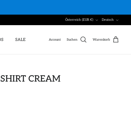
Währung
Sprache
Österreich (EUR €)
Deutsch
DS
SALE
Account
Suchen
Warenkorb
-SHIRT CREAM