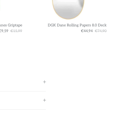
nnes Griptape
DGK Dane Rolling Papers 8.0 Deck
€9,59
€15,99
€44,94
€74,90