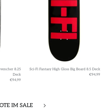
ovencher 8.25
Sci-Fi Fantasy High Gloss Big Board 8.5 Deck
S
Deck
€94,99
€94,99
OTE IM SALE