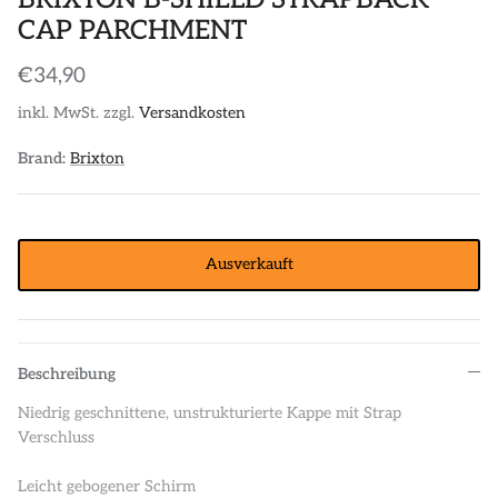
CAP PARCHMENT
POLOS
STICKER
€34,90
DIVERSE ACCESSORIES
inkl. MwSt. zzgl.
Versandkosten
Brand:
Brixton
Ausverkauft
Beschreibung
Niedrig geschnittene, unstrukturierte Kappe mit Strap
Verschluss
Leicht gebogener Schirm