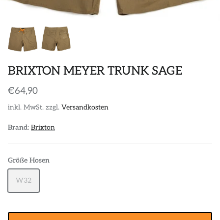
POLOS
STICKER
DIVERSE ACCESSORIES
BRIXTON MEYER TRUNK SAGE
€64,90
inkl. MwSt. zzgl.
Versandkosten
Brand:
Brixton
Größe Hosen
W32