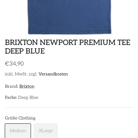
POLOS
STICKER
DIVERSE ACCESSORIES
BRIXTON NEWPORT PREMIUM TEE
DEEP BLUE
€34,90
inkl. MwSt. zzgl.
Versandkosten
Brand:
Brixton
Farbe:
Deep Blue
Größe Clothing
Medium
XLarge