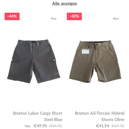
Alle anzeigen
44%
40%
Neu
Neu
Brixton Labor Cargo Short
Brixton All-Terrain Hybrid
Steel Blue
Shorts Olive
€49,90
€89,90
€41,94
€69,90
Von