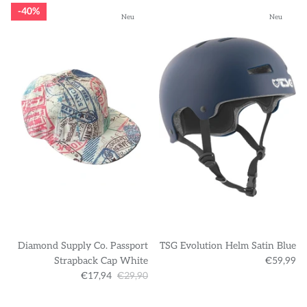
40%
Neu
Neu
Diamond Supply Co. Passport
TSG Evolution Helm Satin Blue
Strapback Cap White
€59,99
€17,94
€29,90