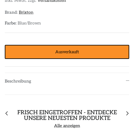
inkl. MwSt. zzgl.
Versandkosten
POLOS
STICKER
Brand:
Brixton
DIVERSE ACCESSORIES
Farbe:
Blue/Brown
Ausverkauft
Beschreibung
FRISCH EINGETROFFEN - ENTDECKE
UNSERE NEUESTEN PRODUKTE
Alle anzeigen