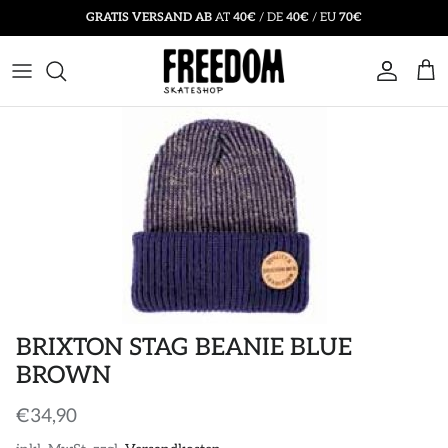
Direkt
GRATIS VERSAND AB
AT
40€
/ DE
40€
/ EU
70€
zum
Inhalt
SKATEBOARD
T-SHIRTS
BEANIES
SALE SKATEBOARD
ZUBEHÖR
HOODIES
KAPPEN & HÜTE
SALE BEKLEIDUNG
KOMPLETTBOARDS
LONGSLEEVES
SOCKEN
SALE ACCESSORIES
SCHUTZKLEIDUNG
JACKEN
INSOLES
SALE SKATE SCHUHE
SWEATSHIRTS
SONNENBRILLEN
HEMDEN
RUCKSÄCKE & TASCHEN
BRIXTON STAG BEANIE BLUE
BROWN
HOSEN
GÜRTEL
€34,90
SHORTS
GUTSCHEINE