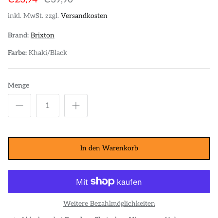
POLOS
STICKER
inkl. MwSt. zzgl.
Versandkosten
Brand:
Brixton
DIVERSE ACCESSORIES
Farbe:
Khaki/Black
Menge
In den Warenkorb
Weitere Bezahlmöglichkeiten