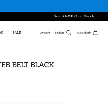
Währung
Sprache
Österreich (EUR €)
Deutsch
DS
SALE
Account
Suchen
Warenkorb
B BELT BLACK