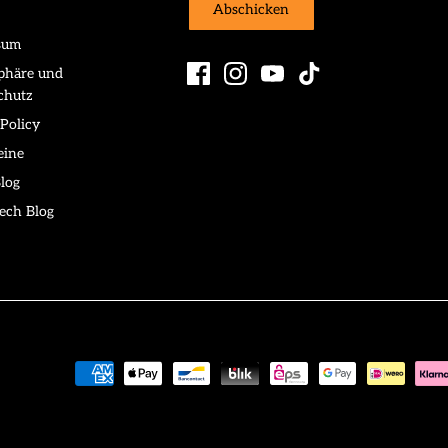
Abschicken
sum
sphäre und
chutz
Policy
eine
log
ech Blog