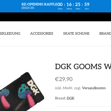
00
:
16
:
25
:
58
RE-OPENING RAFFLE
ENDS IN:
Days
Hours
Mins
Secs
BEKLEIDUNG
ACCESSORIES
SKATE SCHUHE
BRAN
DGK GOOMS WE
€29,90
inkl. MwSt. zzgl.
Versandkosten
Brand:
DGK