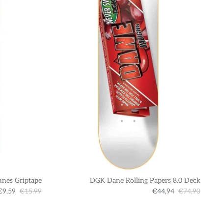
nnes Griptape
DGK Dane Rolling Papers 8.0 Deck
€9,59
€15,99
€44,94
€74,90