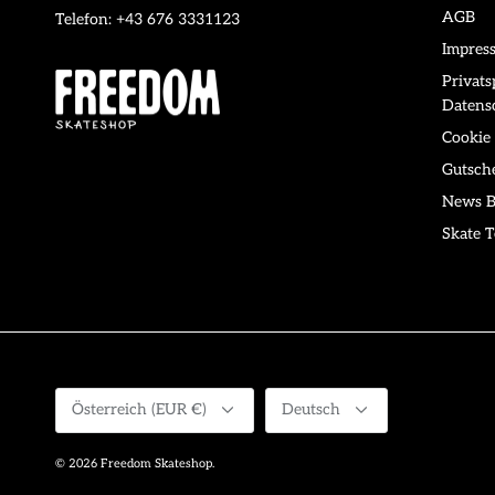
AGB
Telefon: +43 676 3331123
Impres
Privat
Datens
Cookie 
Gutsch
News B
Skate T
Währung
Sprache
Österreich (EUR €)
Deutsch
© 2026
Freedom Skateshop
.