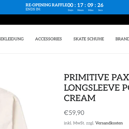
00
:
17
:
09
:
25
RE-OPENING RAFFLE
ENDS IN:
Days
Hours
Mins
Secs
BEKLEIDUNG
ACCESSORIES
SKATE SCHUHE
BRAN
PRIMITIVE PA
LONGSLEEVE P
CREAM
€59,90
inkl. MwSt. zzgl.
Versandkosten