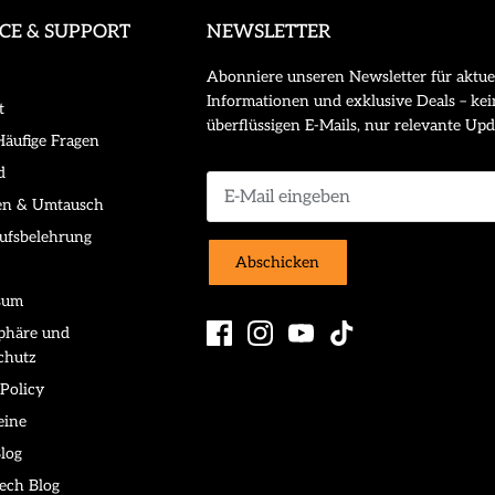
ICE & SUPPORT
NEWSLETTER
Abonniere unseren Newsletter für aktue
Informationen und exklusive Deals – kei
t
überflüssigen E-Mails, nur relevante Upd
äufige Fragen
d
en & Umtausch
ufsbelehrung
Abschicken
sum
sphäre und
chutz
Policy
eine
log
ech Blog