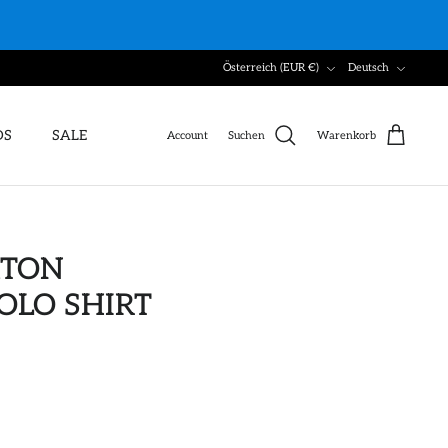
Währung
Sprache
Österreich (EUR €)
Deutsch
DS
SALE
Account
Suchen
Warenkorb
XTON
OLO SHIRT