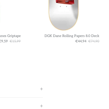
nnes Griptape
DGK Dane Rolling Papers 8.0 Deck
€9,59
€15,99
€44,94
€74,90