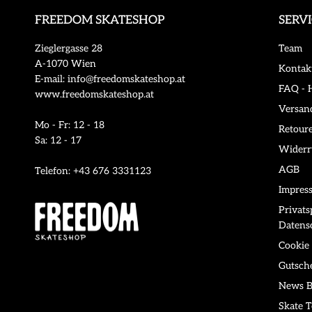
FREEDOM SKATESHOP
SERV
Zieglergasse 28
Team
A-1070 Wien
Kontak
E-mail: info@freedomskateshop.at
FAQ - H
www.freedomskateshop.at
Versan
Mo - Fr: 12 - 18
Retour
Sa: 12 - 17
Widerr
AGB
Telefon: +43 676 3331123
Impres
Privat
Datens
Cookie 
Gutsch
News B
Skate T