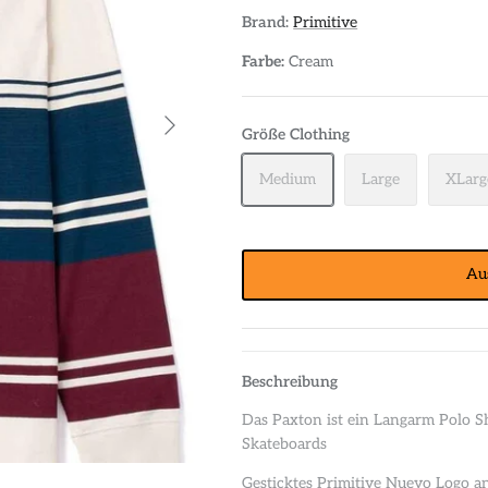
Brand:
Primitive
Farbe:
Cream
Größe Clothing
Medium
Large
XLarg
Au
Beschreibung
Das Paxton ist ein Langarm Polo Sh
Skateboards
Gesticktes Primitive Nuevo Logo an