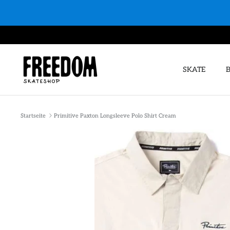
Direkt
zum
Inhalt
SKATE
Startseite
Primitive Paxton Longsleeve Polo Shirt Cream