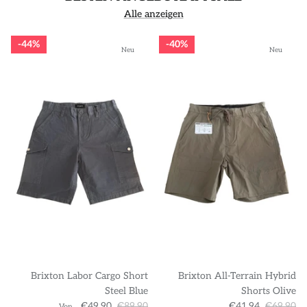
Alle anzeigen
44%
40%
Neu
Neu
Brixton Labor Cargo Short
Brixton All-Terrain Hybrid
Steel Blue
Shorts Olive
€49,90
€89,90
€41,94
€69,90
Von