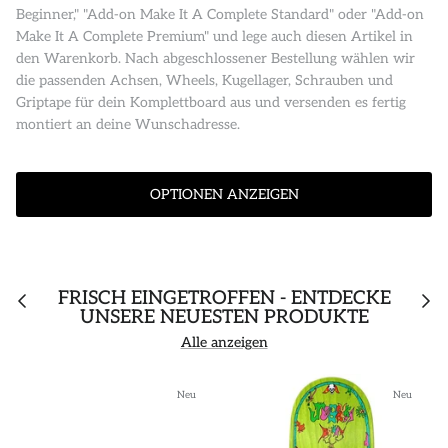
Beginner," "Add-on Make It A Complete Standard" oder "Add-on
Make It A Complete Premium" und lege auch diesen Artikel in
den Warenkorb. Nach abgeschlossener Bestellung wählen wir
die passenden Achsen, Wheels, Kugellager, Schrauben und
Griptape für dein Komplettboard aus und versenden es fertig
montiert an deine Wunschadresse.
OPTIONEN ANZEIGEN
FRISCH EINGETROFFEN - ENTDECKE
UNSERE NEUESTEN PRODUKTE
Alle anzeigen
Neu
Neu